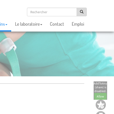
ins
Le laboratoire
Contact
Emploi
AddToAny
(share) is
disabled.
Allow