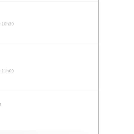
à 10h30
à 11h00
1