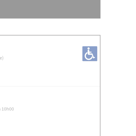
e)
à 10h00