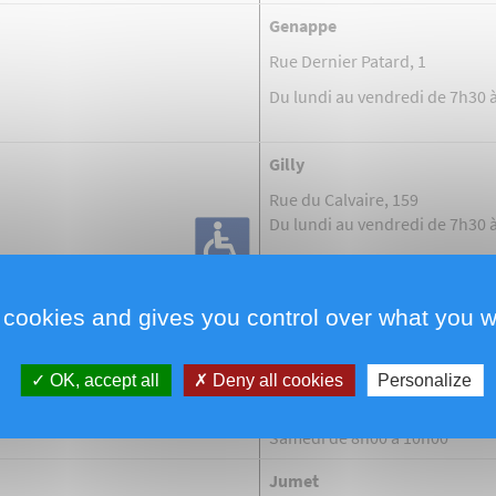
Genappe
c, 2
Rue Dern
Du lundi au vendredi de 7h30 
Gilly
Rue du Calvaire, 159
Du lundi au vendredi de 7h30 
 cookies and gives you control over what you w
Gozée
OK, accept all
Deny all cookies
Personalize
Rue de Marchienne, 113A
Du lundi au vendredi de 7h00 
Samedi de 8h00 à 10h00
Jumet