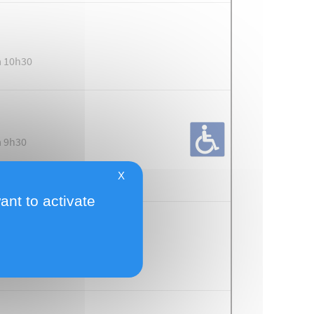
ier Patard, 1
à 10h30
à 9h30
X
ant to activate
à 10h00