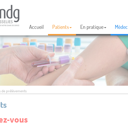
Accueil
Patients
En pratique
Médec
s de prélèvements
ts
dez-vous