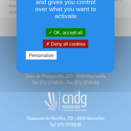
and gives you control
étant pris en charge par la mutuelle (quote-part
over what you want to
mutuelle).
activate
OK, accept all
Deny all cookies
Personalize
Chée de Philippeville, 237 - 6001 Marcinelle
Tel: 071/37.90.10 - Fax: 071/37.94.93
Chaussée de Nivelles, 212 - 6041 Gosselies
Tel: 071/37.90.10